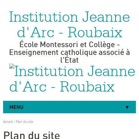
Institution Jeanne
Aller
Outils
au
personnels
contenu.
|
d'Arc - Roubaix
Aller
à
la
navigation
École Montessori et Collège -
Enseignement catholique associé à
l'État
MENU
Accueil
›
Plan du site
Plan du site