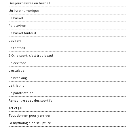
Des journalistes en herbe !
Un livre numérique
Le basket
Para aviron
Le basket fauteuil
L'aviron
Le football
2JO, le sport, c'est trop beau!
Le cécifoot
L'escalade
Le breaking
Le triathlon
Le paratriathlon
Rencontre avec des sportifs
Art et J.O
Tout donner pour y arriver !
La mythologie en sculpture