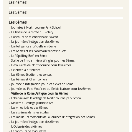
Les 4èmes
Les 5èmes
Les 6èmes
Journées à Northbourne Park School
La finale de la dictée du Rotary
Concours de calendriers de l’Avent
La journée d'intégration des 6èmes
L'intelligence artificielle en 6ème
Les 6èmes et les "Animaux fantastiques"
Le "Spelling Bee" en 6ème
Sortie de fin d'année à Wingles pour les 6èmes
Découverte de Northbourne pour les 6èmes
Célébrer la différence
Les 6èmes étudient les contes
Les 6èmes et Champollion
Journée d'intégration pour les élèves de 6ème
Journée au Parc Mosaïc et au Relais Nature pour les 6èmes
Visite de la Rome Antique pour les 6èmes
Echange avec le collège de Northbourne park School
Molière au collège Jeanne d'Arc
Les villes idéales des 6èmes
Les sixièmes dans les étoiles
Les meilleurs moments de la journée d'intégration des 6èmes
La journée d'intégration des 6èmes
L'Odyssée des sixièmes
Le concours de maquettes