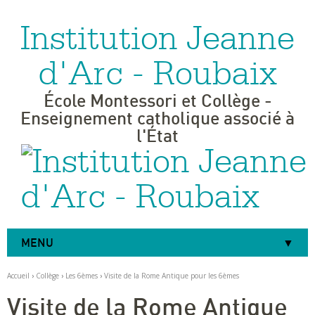
Institution Jeanne
Aller
Outils
au
personnels
contenu.
|
d'Arc - Roubaix
Aller
à
la
navigation
École Montessori et Collège -
Enseignement catholique associé à
l'État
MENU
Accueil
›
Collège
›
Les 6èmes
›
Visite de la Rome Antique pour les 6èmes
Visite de la Rome Antique