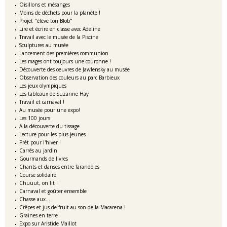
Oisillons et mésanges
Moins de déchets pour la planète !
Projet "élève ton Blob"
Lire et écrire en classe avec Adeline
Travail avec le musée de la Piscine
Sculptures au musée
Lancement des premières communion
Les mages ont toujours une couronne !
Découverte des oeuvres de Jawlensky au musée
Observation des couleurs au parc Barbieux
Les jeux olympiques
Les tableaux de Suzanne Hay
Travail et carnaval !
Au musée pour une expo!
Les 100 jours
A la découverte du tissage
Lecture pour les plus jeunes
Prêt pour l'hiver !
Carrés au jardin
Gourmands de livres
Chants et danses entre farandoles
Course solidaire
Chuuut, on lit !
Carnaval et goûter ensemble
Chasse aux...
Crêpes et jus de fruit au son de la Macarena !
Graines en terre
Expo sur Aristide Maillot