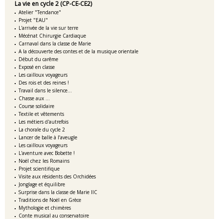
La vie en cycle 2 (CP-CE-CE2)
Atelier "Tendance"
Projet "EAU"
L'arrivée de la vie sur terre
Mécénat Chirurgie Cardiaque
Carnaval dans la classe de Marie
A la découverte des contes et de la musique orientale
Début du carême
Exposé en classe
Les cailloux voyageurs
Des rois et des reines !
Travail dans le silence...
Chasse aux ...
Course solidaire
Textile et vêtements
Les métiers d'autrefois
La chorale du cycle 2
Lancer de balle à l’aveugle
Les cailloux voyageurs
L'aventure avec Bobette !
Noël chez les Romains
Projet scientifique
Visite aux résidents des Orchidées
Jonglage et équilibre
Surprise dans la classe de Marie IIC
Traditions de Noël en Grèce
Mythologie et chimères
Conte musical au conservatoire