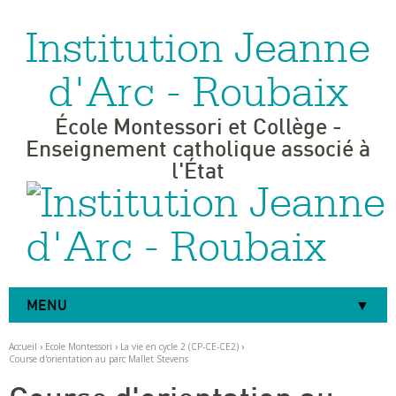
Institution Jeanne
Aller
Outils
au
personnels
contenu.
|
d'Arc - Roubaix
Aller
à
la
navigation
École Montessori et Collège -
Enseignement catholique associé à
l'État
MENU
Accueil
›
Ecole Montessori
›
La vie en cycle 2 (CP-CE-CE2)
›
Course d'orientation au parc Mallet Stevens