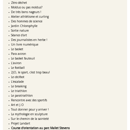
Zéro déchet
Moldus ou pas moldus?
De très bons nageurs !
Atelier athlétisme et curling
Des hommes de science
Jardin Chlorophylle
Sortie nature
Séance d'art
Des journalistes en herbe !
Un livre numérique
Le basket
Para aviron
Le basket fauteuil
L'aviron
Le football
2JO, le sport, c'est trop beau!
Le cécifoot
L'escalade
Le breaking
Le triathlon
Le paratriathlon
Rencontre avec des sportifs
Art et J.O
Tout donner pour y arriver !
La mythologie en sculpture
Sur le chemin de la sainteté
Projet Landart
Course d'orientation au parc Mallet Stevens