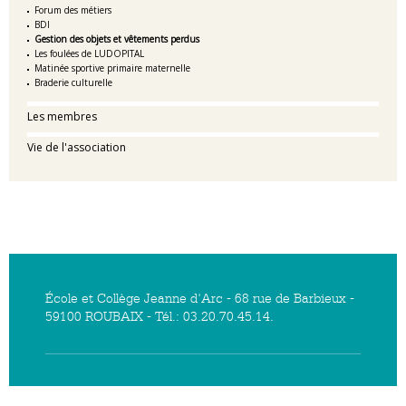
Forum des métiers
BDI
Gestion des objets et vêtements perdus
Les foulées de LUDOPITAL
Matinée sportive primaire maternelle
Braderie culturelle
Les membres
Vie de l'association
École et Collège Jeanne d'Arc - 68 rue de Barbieux -
59100 ROUBAIX - Tél.: 03.20.70.45.14.