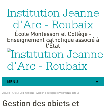
Institution Jeanne
Aller
Outils
au
personnels
contenu.
|
d'Arc - Roubaix
Aller
à
la
navigation
École Montessori et Collège -
Enseignement catholique associé à
l'État
MENU
Accueil
›
APEL
›
Commissions
›
Gestion des objets et vêtements perdus
Gestion des objets et