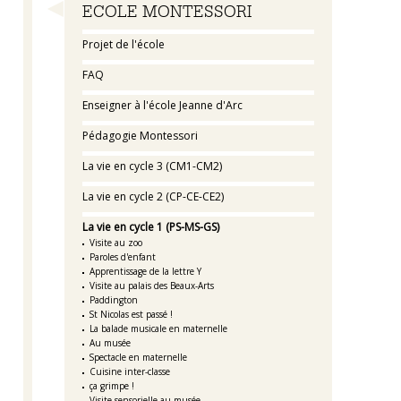
Navigation
ECOLE MONTESSORI
Projet de l'école
FAQ
Enseigner à l'école Jeanne d'Arc
Pédagogie Montessori
La vie en cycle 3 (CM1-CM2)
La vie en cycle 2 (CP-CE-CE2)
La vie en cycle 1 (PS-MS-GS)
Visite au zoo
Paroles d'enfant
Apprentissage de la lettre Y
Visite au palais des Beaux-Arts
Paddington
St Nicolas est passé !
La balade musicale en maternelle
Au musée
Spectacle en maternelle
Cuisine inter-classe
ça grimpe !
Visite sensorielle au musée