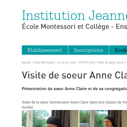
Institution Jeann
Aller
Outils
au
personnels
contenu.
|
École Montessori et Collège - En
Aller
à
la
navigation
Établissement
Inscriptions
Ecol
Accueil
›
Ecole Montessori
›
La vie en cycle 1 (PS-MS-GS)
›
Visite de soeur Anne C
Visite de soeur Anne Cl
Présentation de sœur Anne Claire et de sa congrégati
Visite de la sœur dominicaine Anne Claire dans nos classes de mat
Aurélie