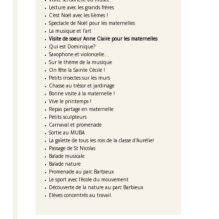
Lecture avec les grands frères
C'est Noël avec les 6èmes !
Spectacle de Noël pour les maternelles
La musique et l'art
Visite de soeur Anne Claire pour les maternelles
Qui est Dominique?
Saxophone et violoncelle...
Sur le thème de la musique
On fête la Sainte Cécile !
Petits insectes sur les murs
Chasse au trésor et jardinage
Bonne visite à la maternelle !
Vive le printemps !
Repas partage en maternelle
Petits sculpteurs
Carnaval et promenade
Sortie au MUBA
La galette de tous les rois de la classe d'Aurélie!
Passage de St Nicolas
Balade musicale
Balade nature
Promenade au parc Barbieux
Le sport avec l'école du mouvement
Découverte de la nature au parc Barbieux
Elèves concentrés au travail.