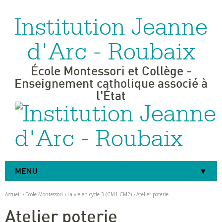
Institution Jeanne
Aller
Outils
au
personnels
contenu.
|
d'Arc - Roubaix
Aller
à
la
navigation
École Montessori et Collège -
Enseignement catholique associé à
l'État
MENU
Accueil
›
Ecole Montessori
›
La vie en cycle 3 (CM1-CM2)
›
Atelier poterie
Atelier poterie