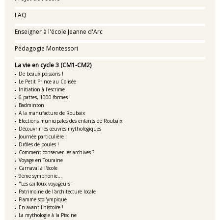
FAQ
Enseigner à l'école Jeanne d'Arc
Pédagogie Montessori
La vie en cycle 3 (CM1-CM2)
De beaux poissons !
Le Petit Prince au Colisée
Initiation à l'escrime
6 pattes, 1000 formes !
Badminton
A la manufacture de Roubaix
Elections municipales des enfants de Roubaix
Découvrir les œuvres mythologiques
Journée particulière !
Drôles de poules !
Comment conserver les archives ?
Voyage en Touraine
Carnaval à l'école
9ème symphonie...
"Les cailloux voyageurs"
Patrimoine de l'architecture locale
Flamme scol'ympique
En avant l'histoire !
La mythologie à la Piscine