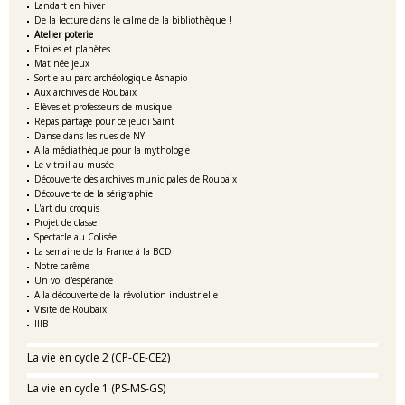
Landart en hiver
De la lecture dans le calme de la bibliothèque !
Atelier poterie
Etoiles et planètes
Matinée jeux
Sortie au parc archéologique Asnapio
Aux archives de Roubaix
Elèves et professeurs de musique
Repas partage pour ce jeudi Saint
Danse dans les rues de NY
A la médiathèque pour la mythologie
Le vitrail au musée
Découverte des archives municipales de Roubaix
Découverte de la sérigraphie
L'art du croquis
Projet de classe
Spectacle au Colisée
La semaine de la France à la BCD
Notre carême
Un vol d'espérance
A la découverte de la révolution industrielle
Visite de Roubaix
IIIB
La vie en cycle 2 (CP-CE-CE2)
La vie en cycle 1 (PS-MS-GS)