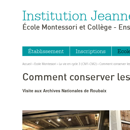
Institution Jeann
Aller
Outils
au
personnels
contenu.
|
École Montessori et Collège - En
Aller
à
la
navigation
Établissement
Inscriptions
Ecol
Accueil
›
Ecole Montessori
›
La vie en cycle 3 (CM1-CM2)
›
Comment conserver les 
Comment conserver les 
Visite aux Archives Nationales de Roubaix