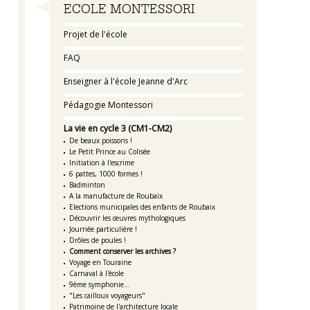
Navigation
ECOLE MONTESSORI
Projet de l'école
FAQ
Enseigner à l'école Jeanne d'Arc
Pédagogie Montessori
La vie en cycle 3 (CM1-CM2)
De beaux poissons !
Le Petit Prince au Colisée
Initiation à l'escrime
6 pattes, 1000 formes !
Badminton
A la manufacture de Roubaix
Elections municipales des enfants de Roubaix
Découvrir les œuvres mythologiques
Journée particulière !
Drôles de poules !
Comment conserver les archives ?
Voyage en Touraine
Carnaval à l'école
9ème symphonie...
"Les cailloux voyageurs"
Patrimoine de l'architecture locale