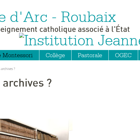
e d'Arc - Roubaix
seignement catholique associé à l'État
e Montessori
Collège
Pastorale
OGEC
archives ?
archives ?