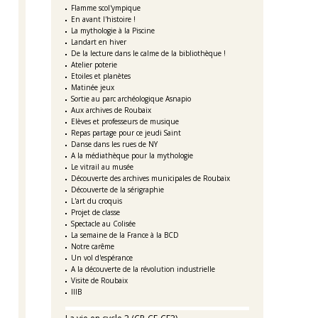
Flamme scol'ympique
En avant l'histoire !
La mythologie à la Piscine
Landart en hiver
De la lecture dans le calme de la bibliothèque !
Atelier poterie
Etoiles et planètes
Matinée jeux
Sortie au parc archéologique Asnapio
Aux archives de Roubaix
Elèves et professeurs de musique
Repas partage pour ce jeudi Saint
Danse dans les rues de NY
A la médiathèque pour la mythologie
Le vitrail au musée
Découverte des archives municipales de Roubaix
Découverte de la sérigraphie
L'art du croquis
Projet de classe
Spectacle au Colisée
La semaine de la France à la BCD
Notre carême
Un vol d'espérance
A la découverte de la révolution industrielle
Visite de Roubaix
IIIB