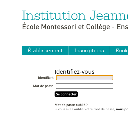
Institution Jeann
Aller
Outils
au
personnels
contenu.
|
École Montessori et Collège - En
Aller
à
la
navigation
Établissement
Inscriptions
Ecol
Identifiant
Mot de passe
Mot de passe oublié ?
Si vous avez oublié votre mot de passe,
nous p