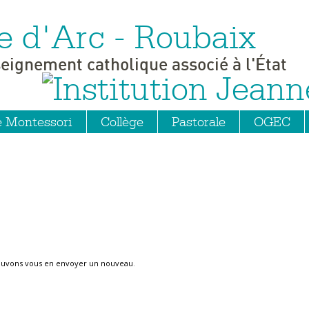
e d'Arc - Roubaix
seignement catholique associé à l'État
e Montessori
Collège
Pastorale
OGEC
ouvons vous en envoyer un nouveau
.