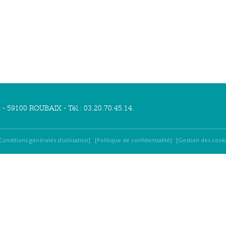
x - 59100 ROUBAIX - Tél.: 03.20.70.45.14.
Conditions générales d'utilisation
Politique de confidentialité
Gestion des cook