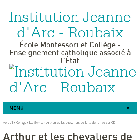
Institution Jeanne
Aller
Outils
au
personnels
contenu.
|
d'Arc - Roubaix
Aller
à
la
navigation
École Montessori et Collège -
Enseignement catholique associé à
l'État
MENU
Accueil
›
Collège
›
Les 5èmes
›
Arthur et les chevaliers de la table ronde du CDI
Arthur et les chevaliers de