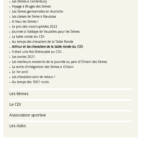
Les 5èmes à Canterbury
Voyage à Bruges des 5èmes
Les 5èmes germanistes en Autriche.
Les classes de 5ème à Nausicaa
A l'eau les 5èmes !
Le prix des incorruptibles 2022
Journée à l'abbaye de Vaucelles pour les 5èmes
La table ronde du CDI
Au temps des chevaliers de la Table Ronde
Arthur et les chevaliers de la table ronde du CDI
Il était une fois Shérazade au CDI…
Les contes 2021
Les meilleurs moments de la journée au parc d'Ohlain des 5èmes
La sortie d'intégration des 5èmes à Ohlain
Le 1er avril
Les chevaliers sont de retour !
Au temps des 1001 nuits
Les 6èmes
Le CDI
Association sportive
Les clubs