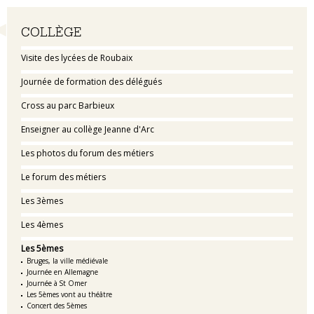
Navigation
COLLÈGE
Visite des lycées de Roubaix
Journée de formation des délégués
Cross au parc Barbieux
Enseigner au collège Jeanne d'Arc
Les photos du forum des métiers
Le forum des métiers
Les 3èmes
Les 4èmes
Les 5èmes
Bruges, la ville médiévale
Journée en Allemagne
Journée à St Omer
Les 5èmes vont au théâtre
Concert des 5èmes