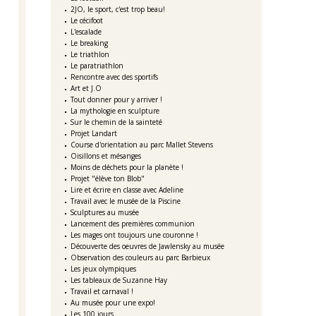
2JO, le sport, c'est trop beau!
Le cécifoot
L'escalade
Le breaking
Le triathlon
Le paratriathlon
Rencontre avec des sportifs
Art et J.O
Tout donner pour y arriver !
La mythologie en sculpture
Sur le chemin de la sainteté
Projet Landart
Course d'orientation au parc Mallet Stevens
Oisillons et mésanges
Moins de déchets pour la planète !
Projet "élève ton Blob"
Lire et écrire en classe avec Adeline
Travail avec le musée de la Piscine
Sculptures au musée
Lancement des premières communion
Les mages ont toujours une couronne !
Découverte des oeuvres de Jawlensky au musée
Observation des couleurs au parc Barbieux
Les jeux olympiques
Les tableaux de Suzanne Hay
Travail et carnaval !
Au musée pour une expo!
Les 100 jours