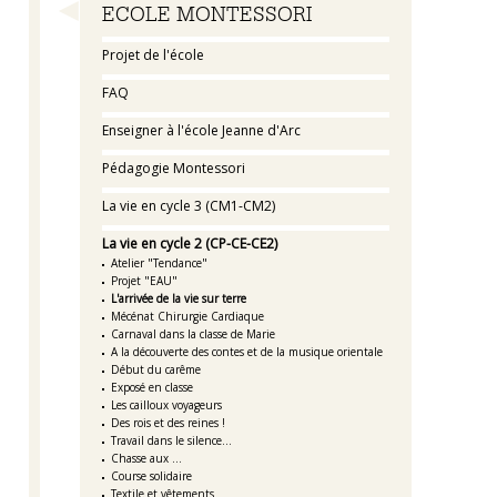
Navigation
ECOLE MONTESSORI
Projet de l'école
FAQ
Enseigner à l'école Jeanne d'Arc
Pédagogie Montessori
La vie en cycle 3 (CM1-CM2)
La vie en cycle 2 (CP-CE-CE2)
Atelier "Tendance"
Projet "EAU"
L'arrivée de la vie sur terre
Mécénat Chirurgie Cardiaque
Carnaval dans la classe de Marie
A la découverte des contes et de la musique orientale
Début du carême
Exposé en classe
Les cailloux voyageurs
Des rois et des reines !
Travail dans le silence...
Chasse aux ...
Course solidaire
Textile et vêtements