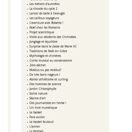
Les métiers d'autrefois
La chorale du cycle 2
Lancer de balle à l’aveugle
Les cailloux voyageurs
L'aventure avec Bobette !
Noël chez les Romains
Projet scientifique
Visite aux résidents des Orchidées
Jonglage et équilibre
Surprise dans la classe de Marie IIC
Traditions de Noël en Grèce
Mythologie et chimères
Conte musical au conservatoire
Zéro déchet
Moldus ou pas moldus?
De très bons nageurs !
Atelier athlétisme et curling
Des hommes de science
Jardin Chlorophylle
Sortie nature
Séance d'art
Des journalistes en herbe !
Un livre numérique
Le basket
Para aviron
Le basket fauteuil
L'aviron
Le football