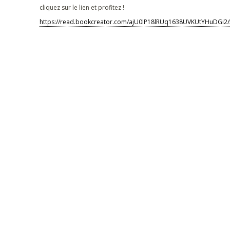
cliquez sur le lien et profitez !
https://read.bookcreator.com/ajU0IP18lRUq1638UVKUtYHuDGi