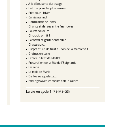
A la découverte du tissage
Lecture pour les plus jeunes
Prêt pour l'hiver !
Carrés au jardin
Gourmands de livres
Chants et danses entre farandoles
Course solidaire
Chuuut, on lit !
Carnaval et goûter ensemble
Chasse aux...
Crêpes et jus de fruit au son de la Macarena !
Graines en terre
Expo sur Aristide Maillot
Préparation de la fête de l'Epiphanie
Les sens
Le mois de Marie
De l'os au squelette...
Echanges avec les soeurs dominicaines
La vie en cycle 1 (PS-MS-GS)