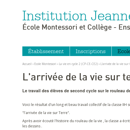
Institution Jeann
Aller
Outils
au
personnels
contenu.
|
École Montessori et Collège - En
Aller
à
la
navigation
Établissement
Inscriptions
Ecol
Accueil
›
Ecole Montessori
›
La vie en cycle 2 (CP-CE-CE2)
›
L'arrivée de la vie sur 
L'arrivée de la vie sur t
Le travail des élèves de second cycle sur le rouleau de
Voici le résultat d'un long et beau travail collectif de la classe I
"l'arrivée de la vie sur Terre".
Après avoir écouté l'histoire du rouleau de la vie , la classe a écrit
les dessins .