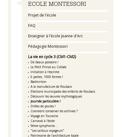
Navigation
ECOLE MONTESSORI
Projet de l'école
FAQ
Enseigner à l'école Jeanne d'Arc
Pédagogie Montessori
La vie en cycle 3 (CM1-CM2)
De beaux poissons !
Le Petit Prince au Colisée
Initiation à l'escrime
6 pattes, 1000 formes !
Badminton
A la manufacture de Roubaix
Elections municipales des enfants de Roubaix
Découvrir les œuvres mythologiques
Journée particulière !
Drôles de poules !
Comment conserver les archives ?
Voyage en Touraine
Carnaval à l'école
9ème symphonie...
"Les cailloux voyageurs"
Patrimoine de l'architecture locale