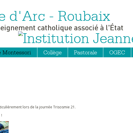
e d'Arc - Roubaix
seignement catholique associé à l'État
e Montessori
Collège
Pastorale
OGEC
rticulièrement lors de la journée Trisosmie 21.
 !