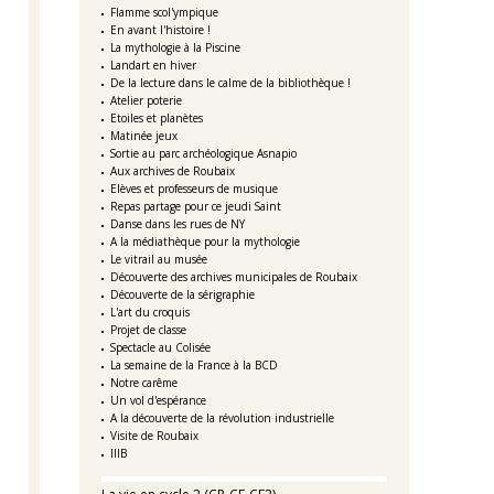
Flamme scol'ympique
En avant l'histoire !
La mythologie à la Piscine
Landart en hiver
De la lecture dans le calme de la bibliothèque !
Atelier poterie
Etoiles et planètes
Matinée jeux
Sortie au parc archéologique Asnapio
Aux archives de Roubaix
Elèves et professeurs de musique
Repas partage pour ce jeudi Saint
Danse dans les rues de NY
A la médiathèque pour la mythologie
Le vitrail au musée
Découverte des archives municipales de Roubaix
Découverte de la sérigraphie
L'art du croquis
Projet de classe
Spectacle au Colisée
La semaine de la France à la BCD
Notre carême
Un vol d'espérance
A la découverte de la révolution industrielle
Visite de Roubaix
IIIB