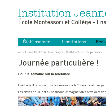
Institution Jeann
Aller
Outils
au
personnels
contenu.
|
École Montessori et Collège - En
Aller
à
la
navigation
Établissement
Inscriptions
Ecol
Accueil
›
Ecole Montessori
›
La vie en cycle 3 (CM1-CM2)
›
Journée particulière !
Journée particulière !
Pour la semaine sur la tolérance
Une belle illustration pour la semaine sur la Tolérance et plus pa
Les élèves de IIIC ont eu beaucoup d'imagination à cette occasion