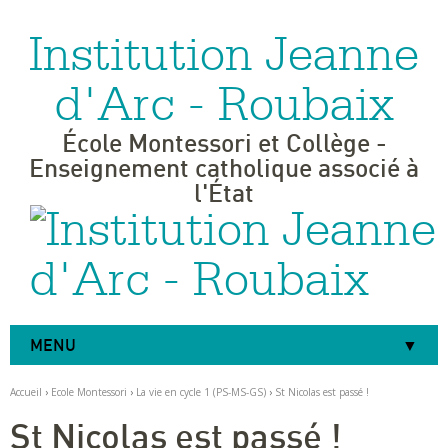
Institution Jeanne
Aller
Outils
au
personnels
contenu.
|
d'Arc - Roubaix
Aller
à
la
navigation
École Montessori et Collège -
Enseignement catholique associé à
l'État
MENU
Accueil
›
Ecole Montessori
›
La vie en cycle 1 (PS-MS-GS)
›
St Nicolas est passé !
St Nicolas est passé !