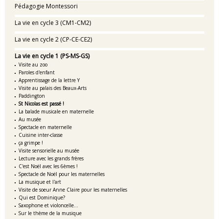
Pédagogie Montessori
La vie en cycle 3 (CM1-CM2)
La vie en cycle 2 (CP-CE-CE2)
La vie en cycle 1 (PS-MS-GS)
Visite au zoo
Paroles d'enfant
Apprentissage de la lettre Y
Visite au palais des Beaux-Arts
Paddington
St Nicolas est passé !
La balade musicale en maternelle
Au musée
Spectacle en maternelle
Cuisine inter-classe
ça grimpe !
Visite sensorielle au musée
Lecture avec les grands frères
C'est Noël avec les 6èmes !
Spectacle de Noël pour les maternelles
La musique et l'art
Visite de soeur Anne Claire pour les maternelles
Qui est Dominique?
Saxophone et violoncelle...
Sur le thème de la musique