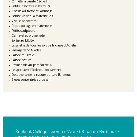
On fête la Sainte Cécile !
Petits insectes sur les murs
Chasse au trésor et jardinage
Bonne visite à la maternelle !
Vive le printemps !
Repas partage en maternelle
Petits sculpteurs
Carnaval et promenade
Sortie au MUBA
La galette de tous les rois de la classe d'Aurélie!
Passage de St Nicolas
Balade musicale
Balade nature
Promenade au parc Barbieux
Le sport avec l'école du mouvement
Découverte de la nature au parc Barbieux
Elèves concentrés au travail.
École et Collège Jeanne d'Arc - 68 rue de Barbieux -