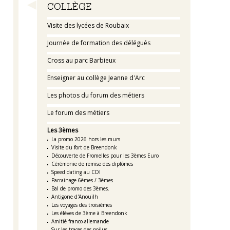
Navigation
COLLÈGE
Visite des lycées de Roubaix
Journée de formation des délégués
Cross au parc Barbieux
Enseigner au collège Jeanne d'Arc
Les photos du forum des métiers
Le forum des métiers
Les 3èmes
La promo 2026 hors les murs
Visite du fort de Breendonk
Découverte de Fromelles pour les 3èmes Euro
Cérémonie de remise des diplômes
Speed dating au CDI
Parrainage 6èmes / 3èmes
Bal de promo des 3èmes.
Antigone d'Anouilh
Les voyages des troisièmes
Les élèves de 3ème à Breendonk
Amitié franco-allemande
Sur les traces des poilus