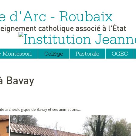
e d'Arc - Roubaix
seignement catholique associé à l'État
e Montessori
Collège
Pastorale
OGEC
 à Bavay
 site archéologique de Bavay et ses animations....