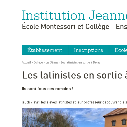
Institution Jeann
Aller
Outils
au
personnels
contenu.
|
École Montessori et Collège - En
Aller
à
la
navigation
Établissement
Inscriptions
Ecol
Accueil
›
Collège
›
Les 3èmes
›
Les latinistes en sortie à Bavay
Les latinistes en sortie
Ils sont fous ces romains !
Jeudi 7 avril les élèves latinistes et leur professeur découvrent le