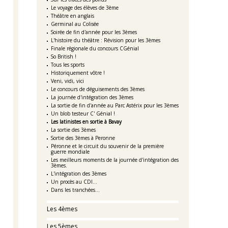
Le voyage des élèves de 3ème
Théâtre en anglais
Germinal au Colisée
Soirée de fin d'année pour les 3èmes
L'histoire du théâtre : Révision pour les 3èmes
Finale régionale du concours CGénial
So British !
Tous les sports
Historiquement vôtre !
Veni, vidi, vici
Le concours de déguisements des 3èmes
La journée d'intégration des 3èmes
La sortie de fin d'année au Parc Astérix pour les 3èmes
Un blob testeur C' Génial !
Les latinistes en sortie à Bavay
La sortie des 3èmes
Sortie des 3èmes à Peronne
Péronne et le circuit du souvenir de la première
guerre mondiale
Les meilleurs moments de la journée d'intégration des
3èmes.
L'intégration des 3èmes
Un procès au CDI...
Dans les tranchées...
Les 4èmes
Les 5èmes