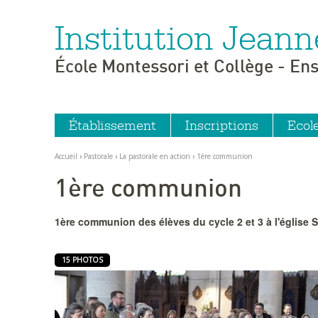
Institution Jeann
Aller
Outils
au
personnels
contenu.
|
École Montessori et Collège - En
Aller
à
la
navigation
Établissement
Inscriptions
Ecol
Accueil
›
Pastorale
›
La pastorale en action
›
1ère communion
1ère communion
1ère communion des élèves du cycle 2 et 3 à l'église 
15 PHOTOS