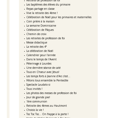
Retraite de profession de foi
Les baptêmes des élèves du primaire
Repas partage en classe
Vive la retraite des 4ème !
Célébration de Noël pour les primaires et maternelles
Coin prière à la maison
La semaine Dominicaine
Célébration de Pâques
Chemin de croix
Les retraites de profession de foi
Messe didactique
La retraite des 4°
La célébration de Noël
Calendrier pour l'année
Dans le temps de l'Avent
Pèlerinage à Lourdes
Une dernière séance de caté
Tous en Choeur avec Jésus!
Les temps forts à Jeanne d'Arc c'est...
Fêtons tous ensemble la Pentecôte
Spectacle Laudato si
Tous invités !
Les photos des messes de profession de foi
Jour de grande joie!
1ère communion
Retraite des 4èmes au Hautmont
Choisis la vie !
Toc Toc Toc... On frappe à la porte !