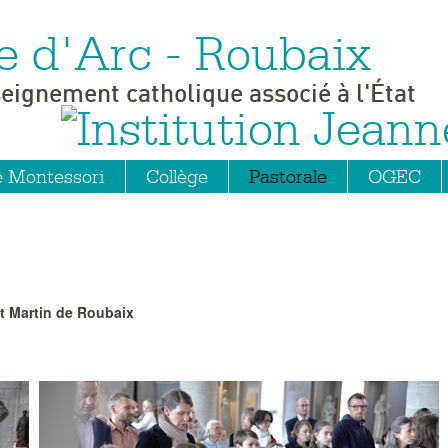
e d'Arc - Roubaix
seignement catholique associé à l'État
e Montessori
Collège
Pastorale
OGEC
St Martin de Roubaix