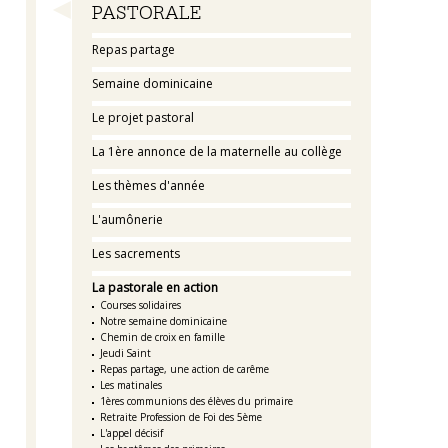
Navigation
PASTORALE
Repas partage
Semaine dominicaine
Le projet pastoral
La 1ère annonce de la maternelle au collège
Les thèmes d'année
L'aumônerie
Les sacrements
La pastorale en action
Courses solidaires
Notre semaine dominicaine
Chemin de croix en famille
Jeudi Saint
Repas partage, une action de carême
Les matinales
1ères communions des élèves du primaire
Retraite Profession de Foi des 5ème
L'appel décisif