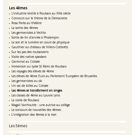
Les 4èmes
L'industrie textile à Roubaix au XIXe siècle
Concours sur le thème de la Démocratie
Rosa Parks au théâtre
La sortie des 4èmes
Les germanistes à Vechta
Sortie de fin d'année à Phalempin
Le son et la lumière en cours de physique
Gauthier au château de Villers-Cotterêts
Sur les pas des roubaisiens
Visite des native speakers
Germinal au Colisée
Immersion au lycée St Rémi de Roubaix
Les voyages des élèves de 4ème
Les élèves de 4ème Euro au Parlement Européen de Bruxelles
Les germanistes au ski
Un sac de billes au Colisée
Les 4èmes se transforment en singes
Les classes de 4ème au Louvre Lens
La visite de Roubaix
Magali Vanhoutte : une autrice au collège
Le concours de nouvelles des 4èmes.
L'intégration des 4èmes à la mer.
Les 5èmes