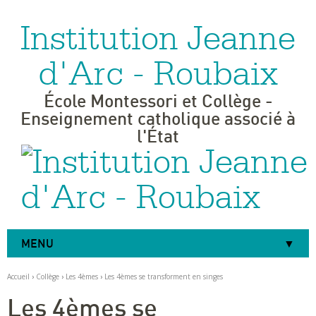
Institution Jeanne
Aller
Outils
au
personnels
contenu.
|
d'Arc - Roubaix
Aller
à
la
navigation
École Montessori et Collège -
Enseignement catholique associé à
l'État
MENU
Accueil
›
Collège
›
Les 4èmes
›
Les 4èmes se transforment en singes
Les 4èmes se