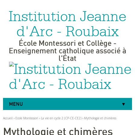
Institution Jeanne
Aller
Outils
au
personnels
contenu.
|
d'Arc - Roubaix
Aller
à
la
navigation
École Montessori et Collège -
Enseignement catholique associé à
l'État
MENU
Accueil
›
Ecole Montessori
›
La vie en cycle 2 (CP-CE-CE2)
›
Mythologie et chimères
Mythologie et chimères