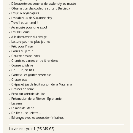
Découverte des oeuvres de Jawlensky au musée
Observation des couleurs au parc Barbieux
Les jeux olympiques
Les tableaux de Suzanne Hay
Travail et carnaval !
Au musée pour une expo!
Les 100 jours
A la découverte du tissage
Lecture pour les plus jeunes
Prêt pour l'hiver !
Carrés au jardin
Gourmands de livres
Chants et danses entre farandoles
Course solidaire
Chuuut, on lit !
Carnaval et goûter ensemble
Chasse aux...
Crêpes et jus de fruit au son de la Macarena !
Graines en terre
Expo sur Aristide Maillot
Préparation de la fête de l'Epiphanie
Les sens
Le mois de Marie
De l'os au squelette...
Echanges avec les soeurs dominicaines
La vie en cycle 1 (PS-MS-GS)