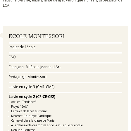
Faustine Derville, enseignante de IIJ et Véronique Hullaert, professeur de
LCA.
Navigation
ECOLE MONTESSORI
Projet de l'école
FAQ
Enseigner à l'école Jeanne d'Arc
Pédagogie Montessori
La vie en cycle 3 (CM1-CM2)
La vie en cycle 2 (CP-CE-CE2)
Atelier "Tendance"
Projet "EAU"
L'arrivée de la vie sur terre
Mécénat Chirurgie Cardiaque
Carnaval dans la classe de Marie
A la découverte des contes et de la musique orientale
Début du carême