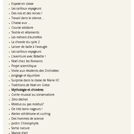
Exposé en classe
Les cailloux voyageurs
Des rois et des reines !
Travail dans le silence...
Chasse aux ...
Course solidaire
Textile et vêtements
Les métiers d'autrefois
La chorale du cycle 2
Lancer de balle à l’aveugle
Les cailloux voyageurs
L'aventure avec Bobette !
Noël chez les Romains
Projet scientifique
Visite aux résidents des Orchidées
Jonglage et équilibre
Surprise dans la classe de Marie IIC
Traditions de Noël en Grèce
Mythologie et chimères
Conte musical au conservatoire
Zéro déchet
Moldus ou pas moldus?
De très bons nageurs !
Atelier athlétisme et curling
Des hommes de science
Jardin Chlorophylle
Sortie nature
Séance d'art