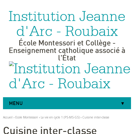
Institution Jeanne
Aller
Outils
au
personnels
contenu.
|
d'Arc - Roubaix
Aller
à
la
navigation
École Montessori et Collège -
Enseignement catholique associé à
l'État
MENU
Accueil
›
Ecole Montessori
›
La vie en cycle 1 (PS-MS-GS)
›
Cuisine inter-classe
Cuisine inter-classe