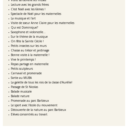
Visite sensorielle au musée
Lecture avec les grands frères
C'est Noël avec les 6èmes !
Spectacle de Noël pour les maternelles
La musique et l'art
Visite de soeur Anne Claire pour les maternelles
Qui est Dominique?
Saxophone et violoncelle...
Sur le thème de la musique
On fête la Sainte Cécile !
Petits insectes sur les murs
Chasse au trésor et jardinage
Bonne visite à la maternelle !
Vive le printemps !
Repas partage en maternelle
Petits sculpteurs
Carnaval et promenade
Sortie au MUBA
La galette de tous les rois de la classe d'Aurélie!
Passage de St Nicolas
Balade musicale
Balade nature
Promenade au parc Barbieux
Le sport avec l'école du mouvement
Découverte de la nature au parc Barbieux
Elèves concentrés au travail.