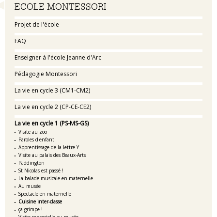
Navigation
ECOLE MONTESSORI
Projet de l'école
FAQ
Enseigner à l'école Jeanne d'Arc
Pédagogie Montessori
La vie en cycle 3 (CM1-CM2)
La vie en cycle 2 (CP-CE-CE2)
La vie en cycle 1 (PS-MS-GS)
Visite au zoo
Paroles d'enfant
Apprentissage de la lettre Y
Visite au palais des Beaux-Arts
Paddington
St Nicolas est passé !
La balade musicale en maternelle
Au musée
Spectacle en maternelle
Cuisine inter-classe
ça grimpe !