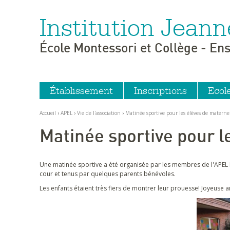
Institution Jeann
Aller
Outils
au
personnels
contenu.
|
École Montessori et Collège - En
Aller
à
la
navigation
Établissement
Inscriptions
Ecol
Accueil
›
APEL
›
Vie de l'association
›
Matinée sportive pour les élèves de materne
Matinée sportive pour l
Une matinée sportive a été organisée par les membres de l'APEL l
cour et tenus par quelques parents bénévoles.
Les enfants étaient très fiers de montrer leur prouesse! Joyeuse