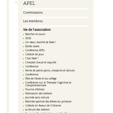
Navigation
APEL
Commissions
Les membres
Vie de l'association
Marcher et courir
2026
Un beau marché de Noël !
Soirée Lalala
Conférence APEL
Collecte de jeux
C'est Noël !
Chocolat chaud et coquille
Conférence
Vente de petits pains, croissants et donuts
Conférence
Fête de l'école et du collège
Conférence sur la Thérapie Cognitive et
Comportementale
Tournoi d'échecs
Fabrication des tabliers
Journée sans voiture
Matinée sportive des élèves du primaire
Collecte en faveur de l'Ukraine
Le forum des métiers