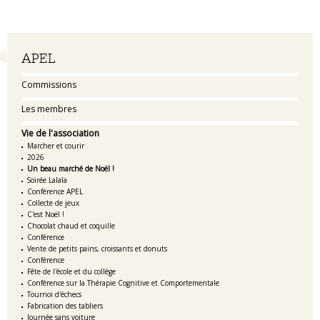
Navigation
APEL
Commissions
Les membres
Vie de l'association
Marcher et courir
2026
Un beau marché de Noël !
Soirée Lalala
Conférence APEL
Collecte de jeux
C'est Noël !
Chocolat chaud et coquille
Conférence
Vente de petits pains, croissants et donuts
Conférence
Fête de l'école et du collège
Conférence sur la Thérapie Cognitive et Comportementale
Tournoi d'échecs
Fabrication des tabliers
Journée sans voiture