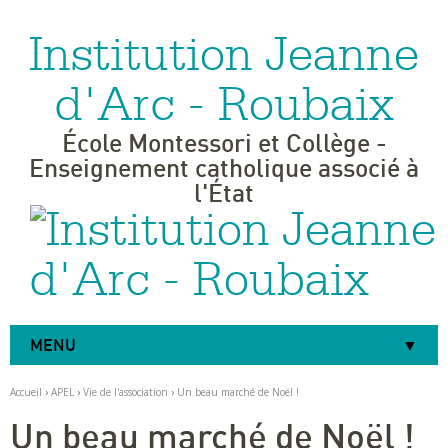
Institution Jeanne
Aller
Outils
au
personnels
contenu.
|
d'Arc - Roubaix
Aller
à
la
navigation
École Montessori et Collège -
Enseignement catholique associé à
l'État
MENU
Accueil
›
APEL
›
Vie de l'association
›
Un beau marché de Noël !
Un beau marché de Noël !