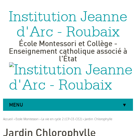
Institution Jeanne
Aller
Outils
au
personnels
contenu.
|
d'Arc - Roubaix
Aller
à
la
navigation
École Montessori et Collège -
Enseignement catholique associé à
l'État
MENU
Accueil
›
Ecole Montessori
›
La vie en cycle 2 (CP-CE-CE2)
›
Jardin Chlorophylle
Jardin Chlorophylle