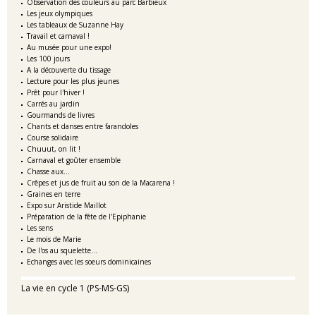
Observation des couleurs au parc Barbieux
Les jeux olympiques
Les tableaux de Suzanne Hay
Travail et carnaval !
Au musée pour une expo!
Les 100 jours
A la découverte du tissage
Lecture pour les plus jeunes
Prêt pour l'hiver !
Carrés au jardin
Gourmands de livres
Chants et danses entre farandoles
Course solidaire
Chuuut, on lit !
Carnaval et goûter ensemble
Chasse aux...
Crêpes et jus de fruit au son de la Macarena !
Graines en terre
Expo sur Aristide Maillot
Préparation de la fête de l'Epiphanie
Les sens
Le mois de Marie
De l'os au squelette...
Echanges avec les soeurs dominicaines
La vie en cycle 1 (PS-MS-GS)