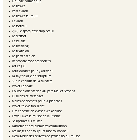
Un livre numérique
Le basket
Para aviron
Le basket fauteuil
L'aviron
Le football
2JO, le sport, c'est trop beau!
Le cécifoot
L'escalade
Le breaking
Le triathlon
Le paratriathlon
Rencontre avec des sportifs
Art et J.O
Tout donner pour y arriver !
La mythologie en sculpture
Sur le chemin de la sainteté
Projet Landart
Course d'orientation au parc Mallet Stevens
Oisillons et mésanges
Moins de déchets pour la planète !
Projet "élève ton Blob"
Lire et écrire en classe avec Adeline
Travail avec le musée de la Piscine
Sculptures au musée
Lancement des premières communion
Les mages ont toujours une couronne !
Découverte des oeuvres de Jawlensky au musée