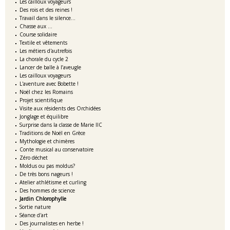
Les cailloux voyageurs
Des rois et des reines !
Travail dans le silence...
Chasse aux ...
Course solidaire
Textile et vêtements
Les métiers d'autrefois
La chorale du cycle 2
Lancer de balle à l’aveugle
Les cailloux voyageurs
L'aventure avec Bobette !
Noël chez les Romains
Projet scientifique
Visite aux résidents des Orchidées
Jonglage et équilibre
Surprise dans la classe de Marie IIC
Traditions de Noël en Grèce
Mythologie et chimères
Conte musical au conservatoire
Zéro déchet
Moldus ou pas moldus?
De très bons nageurs !
Atelier athlétisme et curling
Des hommes de science
Jardin Chlorophylle
Sortie nature
Séance d'art
Des journalistes en herbe !