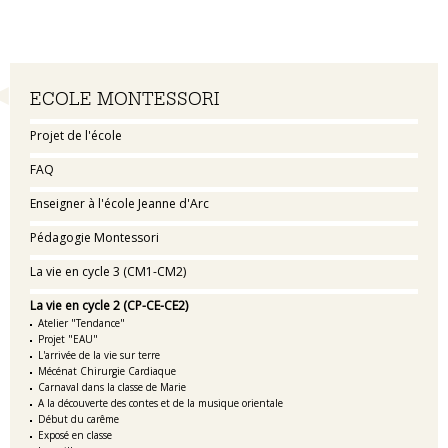
Navigation
ECOLE MONTESSORI
Projet de l'école
FAQ
Enseigner à l'école Jeanne d'Arc
Pédagogie Montessori
La vie en cycle 3 (CM1-CM2)
La vie en cycle 2 (CP-CE-CE2)
Atelier "Tendance"
Projet "EAU"
L'arrivée de la vie sur terre
Mécénat Chirurgie Cardiaque
Carnaval dans la classe de Marie
A la découverte des contes et de la musique orientale
Début du carême
Exposé en classe