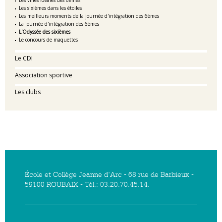
Les villes idéales des 6èmes
Les sixièmes dans les étoiles
Les meilleurs moments de la journée d'intégration des 6èmes
La journée d'intégration des 6èmes
L'Odyssée des sixièmes
Le concours de maquettes
Le CDI
Association sportive
Les clubs
École et Collège Jeanne d'Arc - 68 rue de Barbieux -
59100 ROUBAIX - Tél.: 03.20.70.45.14.