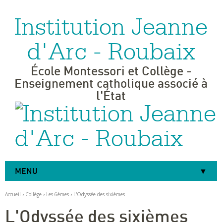
Institution Jeanne
Aller
Outils
au
personnels
contenu.
|
d'Arc - Roubaix
Aller
à
la
navigation
École Montessori et Collège -
Enseignement catholique associé à
l'État
MENU
Accueil
›
Collège
›
Les 6èmes
›
L'Odyssée des sixièmes
L'Odyssée des sixièmes