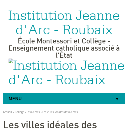
Institution Jeanne
Aller
Outils
au
personnels
contenu.
|
d'Arc - Roubaix
Aller
à
la
navigation
École Montessori et Collège -
Enseignement catholique associé à
l'État
MENU
Accueil
›
Collège
›
Les 6èmes
›
Les villes idéales des 6èmes
Les villes idéales des