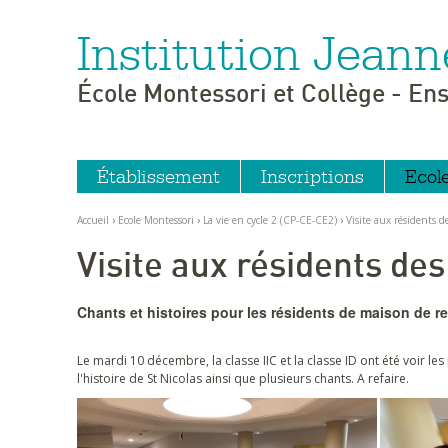
Institution Jeann
Aller
Outils
au
personnels
contenu.
|
École Montessori et Collège - En
Aller
à
la
navigation
Établissement
Inscriptions
Ecol
Accueil
›
Ecole Montessori
›
La vie en cycle 2 (CP-CE-CE2)
›
Visite aux résidents 
Visite aux résidents de
Chants et histoires pour les résidents de maison de re
Le mardi 10 décembre, la classe IIC et la classe ID ont été voir l
l'histoire de St Nicolas ainsi que plusieurs chants. A refaire.