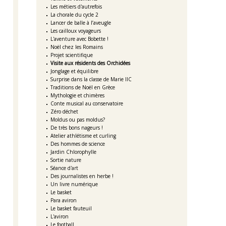
Les métiers d'autrefois
La chorale du cycle 2
Lancer de balle à l’aveugle
Les cailloux voyageurs
L'aventure avec Bobette !
Noël chez les Romains
Projet scientifique
Visite aux résidents des Orchidées
Jonglage et équilibre
Surprise dans la classe de Marie IIC
Traditions de Noël en Grèce
Mythologie et chimères
Conte musical au conservatoire
Zéro déchet
Moldus ou pas moldus?
De très bons nageurs !
Atelier athlétisme et curling
Des hommes de science
Jardin Chlorophylle
Sortie nature
Séance d'art
Des journalistes en herbe !
Un livre numérique
Le basket
Para aviron
Le basket fauteuil
L'aviron
Le football