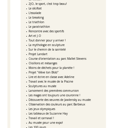
2JO, le sport, c'est trop beau!
Le cécifoot
L'escalade
Le breaking
Le triathlon
Le paratriathlon
Rencontre avec des sportifs
Art et J.O
Tout donner pour y arriver !
La mythologie en sculpture
Sur le chemin de la sainteté
Projet Landart
Course d'orientation au parc Mallet Stevens
Oisillons et mésanges
Moins de déchets pour la planète !
Projet "élève ton Blob"
Lire et écrire en classe avec Adeline
Travail avec le musée de la Piscine
Sculptures au musée
Lancement des premières communion
Les mages ont toujours une couronne !
Découverte des oeuvres de Jawlensky au musée
Observation des couleurs au parc Barbieux
Les jeux olympiques
Les tableaux de Suzanne Hay
Travail et carnaval !
Au musée pour une expo!
Les 100 jours