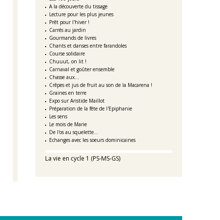
A la découverte du tissage
Lecture pour les plus jeunes
Prêt pour l'hiver !
Carrés au jardin
Gourmands de livres
Chants et danses entre farandoles
Course solidaire
Chuuut, on lit !
Carnaval et goûter ensemble
Chasse aux...
Crêpes et jus de fruit au son de la Macarena !
Graines en terre
Expo sur Aristide Maillot
Préparation de la fête de l'Epiphanie
Les sens
Le mois de Marie
De l'os au squelette...
Echanges avec les soeurs dominicaines
La vie en cycle 1 (PS-MS-GS)