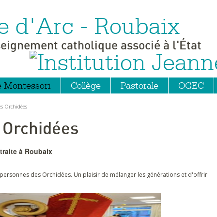
e d'Arc - Roubaix
seignement catholique associé à l'État
e Montessori
Collège
Pastorale
OGEC
des Orchidées
s Orchidées
traite à Roubaix
es personnes des Orchidées. Un plaisir de mélanger les générations et d'offrir