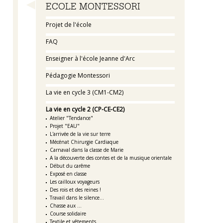
Navigation
ECOLE MONTESSORI
Projet de l'école
FAQ
Enseigner à l'école Jeanne d'Arc
Pédagogie Montessori
La vie en cycle 3 (CM1-CM2)
La vie en cycle 2 (CP-CE-CE2)
Atelier "Tendance"
Projet "EAU"
L'arrivée de la vie sur terre
Mécénat Chirurgie Cardiaque
Carnaval dans la classe de Marie
A la découverte des contes et de la musique orientale
Début du carême
Exposé en classe
Les cailloux voyageurs
Des rois et des reines !
Travail dans le silence...
Chasse aux ...
Course solidaire
Textile et vêtements