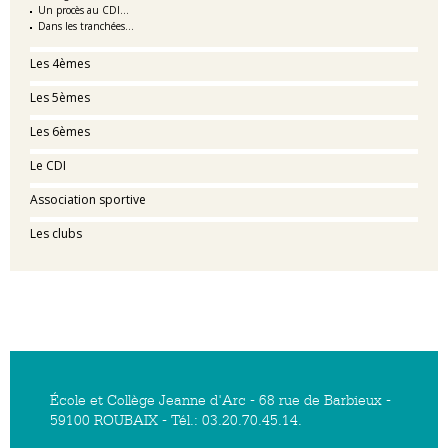
Un procès au CDI...
Dans les tranchées...
Les 4èmes
Les 5èmes
Les 6èmes
Le CDI
Association sportive
Les clubs
École et Collège Jeanne d'Arc - 68 rue de Barbieux -
59100 ROUBAIX - Tél.: 03.20.70.45.14.