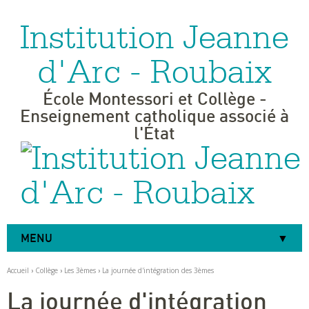
Institution Jeanne
Aller
Outils
au
personnels
contenu.
|
d'Arc - Roubaix
Aller
à
la
navigation
École Montessori et Collège -
Enseignement catholique associé à
l'État
MENU
Accueil
›
Collège
›
Les 3èmes
›
La journée d'intégration des 3èmes
La journée d'intégration