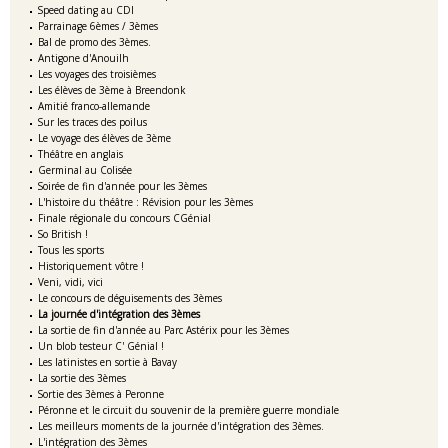
Speed dating au CDI
Parrainage 6èmes / 3èmes
Bal de promo des 3èmes.
Antigone d'Anouilh
Les voyages des troisièmes
Les élèves de 3ème à Breendonk
Amitié franco-allemande
Sur les traces des poilus
Le voyage des élèves de 3ème
Théâtre en anglais
Germinal au Colisée
Soirée de fin d'année pour les 3èmes
L'histoire du théâtre : Révision pour les 3èmes
Finale régionale du concours CGénial
So British !
Tous les sports
Historiquement vôtre !
Veni, vidi, vici
Le concours de déguisements des 3èmes
La journée d'intégration des 3èmes
La sortie de fin d'année au Parc Astérix pour les 3èmes
Un blob testeur C' Génial !
Les latinistes en sortie à Bavay
La sortie des 3èmes
Sortie des 3èmes à Peronne
Péronne et le circuit du souvenir de la première guerre mondiale
Les meilleurs moments de la journée d'intégration des 3èmes.
L'intégration des 3èmes