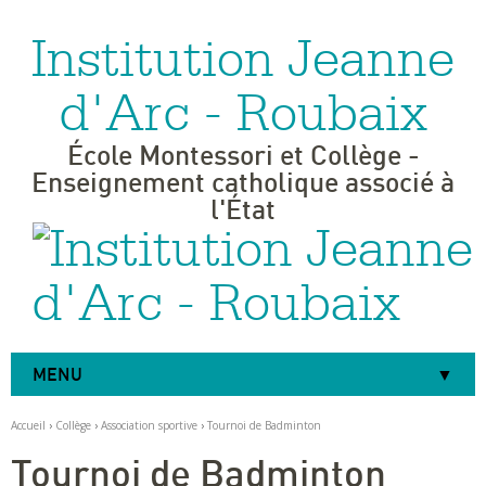
Institution Jeanne
Aller
Outils
au
personnels
contenu.
|
d'Arc - Roubaix
Aller
à
la
navigation
École Montessori et Collège -
Enseignement catholique associé à
l'État
MENU
Accueil
›
Collège
›
Association sportive
›
Tournoi de Badminton
Tournoi de Badminton