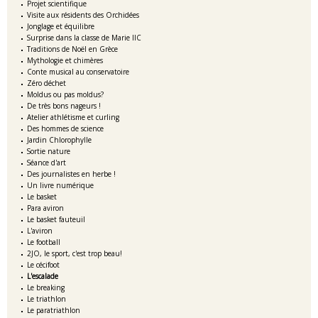
Projet scientifique
Visite aux résidents des Orchidées
Jonglage et équilibre
Surprise dans la classe de Marie IIC
Traditions de Noël en Grèce
Mythologie et chimères
Conte musical au conservatoire
Zéro déchet
Moldus ou pas moldus?
De très bons nageurs !
Atelier athlétisme et curling
Des hommes de science
Jardin Chlorophylle
Sortie nature
Séance d'art
Des journalistes en herbe !
Un livre numérique
Le basket
Para aviron
Le basket fauteuil
L'aviron
Le football
2JO, le sport, c'est trop beau!
Le cécifoot
L'escalade
Le breaking
Le triathlon
Le paratriathlon