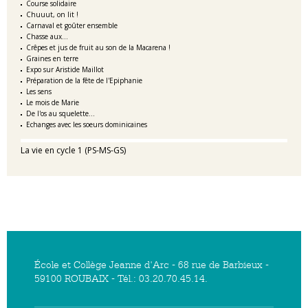
Course solidaire
Chuuut, on lit !
Carnaval et goûter ensemble
Chasse aux...
Crêpes et jus de fruit au son de la Macarena !
Graines en terre
Expo sur Aristide Maillot
Préparation de la fête de l'Epiphanie
Les sens
Le mois de Marie
De l'os au squelette...
Echanges avec les soeurs dominicaines
La vie en cycle 1 (PS-MS-GS)
École et Collège Jeanne d'Arc - 68 rue de Barbieux -
59100 ROUBAIX - Tél.: 03.20.70.45.14.