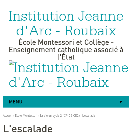
Institution Jeanne
Aller
Outils
au
personnels
contenu.
|
d'Arc - Roubaix
Aller
à
la
navigation
École Montessori et Collège -
Enseignement catholique associé à
l'État
MENU
Accueil
›
Ecole Montessori
›
La vie en cycle 2 (CP-CE-CE2)
›
L'escalade
L'escalade