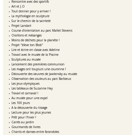
Rencontre avec des sportifs
Art et J.O
Tout donner pour y arriver !
La mythologie en sculpture
Sur le chemin de la sainteté
Projet Landart
Course d'orientation au parc Mallet Stevens
Oisillons et mésanges
Moins de déchets pour la planète !
Projet "élève ton Blob"
Lire et écrire en classe avec Adeline
Travail avec le musée de la Piscine
Sculptures au musée
Lancement des premières communion
Les mages ont toujours une couronne !
Découverte des oeuvres de Jawlensky au musée
Observation des couleurs au parc Barbieux
Les jeux olympiques
Les tableaux de Suzanne Hay
Travail et carnaval !
Au musée pour une expo!
Les 100 jours
A la découverte du tissage
Lecture pour les plus jeunes
Prêt pour l'hiver !
Carrés au jardin
Gourmands de livres
Chants et danses entre farandoles