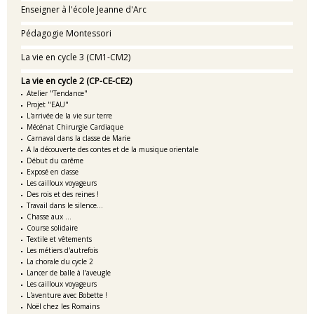
Enseigner à l'école Jeanne d'Arc
Pédagogie Montessori
La vie en cycle 3 (CM1-CM2)
La vie en cycle 2 (CP-CE-CE2)
Atelier "Tendance"
Projet "EAU"
L'arrivée de la vie sur terre
Mécénat Chirurgie Cardiaque
Carnaval dans la classe de Marie
A la découverte des contes et de la musique orientale
Début du carême
Exposé en classe
Les cailloux voyageurs
Des rois et des reines !
Travail dans le silence...
Chasse aux ...
Course solidaire
Textile et vêtements
Les métiers d'autrefois
La chorale du cycle 2
Lancer de balle à l’aveugle
Les cailloux voyageurs
L'aventure avec Bobette !
Noël chez les Romains