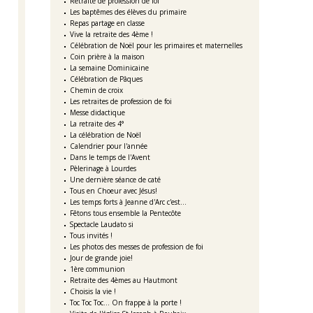
Retraite de profession de foi
Les baptêmes des élèves du primaire
Repas partage en classe
Vive la retraite des 4ème !
Célébration de Noël pour les primaires et maternelles
Coin prière à la maison
La semaine Dominicaine
Célébration de Pâques
Chemin de croix
Les retraites de profession de foi
Messe didactique
La retraite des 4°
La célébration de Noël
Calendrier pour l'année
Dans le temps de l'Avent
Pèlerinage à Lourdes
Une dernière séance de caté
Tous en Choeur avec Jésus!
Les temps forts à Jeanne d'Arc c'est...
Fêtons tous ensemble la Pentecôte
Spectacle Laudato si
Tous invités !
Les photos des messes de profession de foi
Jour de grande joie!
1ère communion
Retraite des 4èmes au Hautmont
Choisis la vie !
Toc Toc Toc... On frappe à la porte !