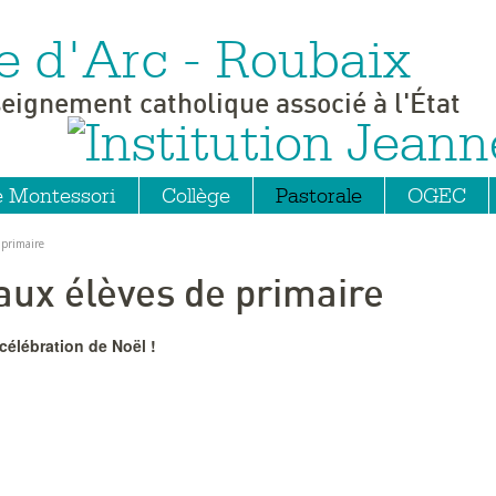
e d'Arc - Roubaix
seignement catholique associé à l'État
e Montessori
Collège
Pastorale
OGEC
 primaire
aux élèves de primaire
célébration de Noël !