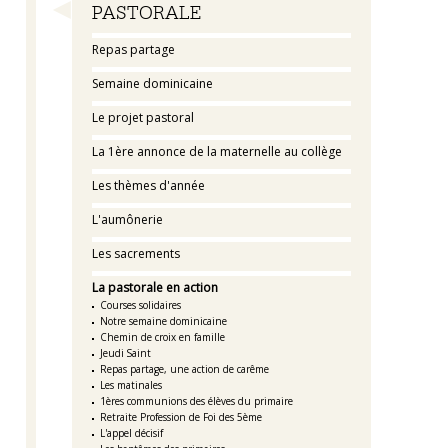
Navigation
PASTORALE
Repas partage
Semaine dominicaine
Le projet pastoral
La 1ère annonce de la maternelle au collège
Les thèmes d'année
L'aumônerie
Les sacrements
La pastorale en action
Courses solidaires
Notre semaine dominicaine
Chemin de croix en famille
Jeudi Saint
Repas partage, une action de carême
Les matinales
1ères communions des élèves du primaire
Retraite Profession de Foi des 5ème
L'appel décisif