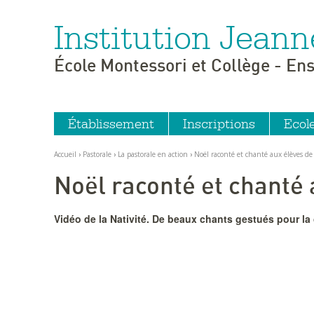
Institution Jeann
Aller
Outils
au
personnels
contenu.
|
École Montessori et Collège - En
Aller
à
la
navigation
Établissement
Inscriptions
Ecol
Accueil
›
Pastorale
›
La pastorale en action
›
Noël raconté et chanté aux élèves de
Noël raconté et chanté 
Vidéo de la Nativité. De beaux chants gestués pour la 