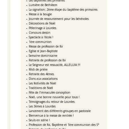
Les baptêmes des primaires
Lumière de Bethléem
La signation; 2ème étape du baptême des primaires
Messe à la bougie
Journée de ressourcement pour les bénévoles
Décorations de Noël
Pèlerinage à Lourdes
Concours dessin
Spectacle à l'école !
1ère communion
Messe de profession de foi
Eglise st Jean-Baptiste
Semaine dominicaine
Retraite de profession de foi
Le Seigneur est ressuscité, ALLELUIA !!!
Midi de prière
Retraite des 4èmes
Dons aux associations
Les festivités de Noël
Traditions de Noël
Fête de l'immaculée conception
Noël, une bonne nouvelle pour tous !
Témoignages du retour de Lourdes
Les 3èmes à Lourdes
Lancement des différents groupes en pastorale
Bienvenue à la messe de rentrée !
Seuls en scène !
Profession de foi, Baptême et 1ère communion des 5°