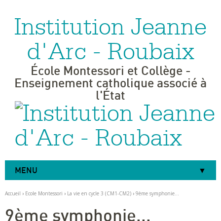
Institution Jeanne
Aller
Outils
au
personnels
contenu.
|
d'Arc - Roubaix
Aller
à
la
navigation
École Montessori et Collège -
Enseignement catholique associé à
l'État
MENU
Accueil
›
Ecole Montessori
›
La vie en cycle 3 (CM1-CM2)
›
9ème symphonie...
9ème symphonie...