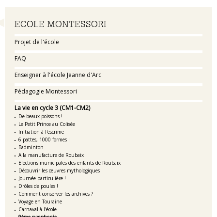
Navigation
ECOLE MONTESSORI
Projet de l'école
FAQ
Enseigner à l'école Jeanne d'Arc
Pédagogie Montessori
La vie en cycle 3 (CM1-CM2)
De beaux poissons !
Le Petit Prince au Colisée
Initiation à l'escrime
6 pattes, 1000 formes !
Badminton
A la manufacture de Roubaix
Elections municipales des enfants de Roubaix
Découvrir les œuvres mythologiques
Journée particulière !
Drôles de poules !
Comment conserver les archives ?
Voyage en Touraine
Carnaval à l'école