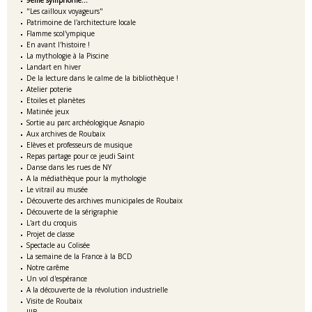
9ème symphonie...
"Les cailloux voyageurs"
Patrimoine de l'architecture locale
Flamme scol'ympique
En avant l'histoire !
La mythologie à la Piscine
Landart en hiver
De la lecture dans le calme de la bibliothèque !
Atelier poterie
Etoiles et planètes
Matinée jeux
Sortie au parc archéologique Asnapio
Aux archives de Roubaix
Elèves et professeurs de musique
Repas partage pour ce jeudi Saint
Danse dans les rues de NY
A la médiathèque pour la mythologie
Le vitrail au musée
Découverte des archives municipales de Roubaix
Découverte de la sérigraphie
L'art du croquis
Projet de classe
Spectacle au Colisée
La semaine de la France à la BCD
Notre carême
Un vol d'espérance
A la découverte de la révolution industrielle
Visite de Roubaix