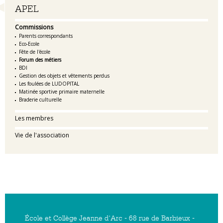
Navigation
APEL
Commissions
Parents correspondants
Eco-Ecole
Fête de l'école
Forum des métiers
BDI
Gestion des objets et vêtements perdus
Les foulées de LUDOPITAL
Matinée sportive primaire maternelle
Braderie culturelle
Les membres
Vie de l'association
École et Collège Jeanne d'Arc - 68 rue de Barbieux -