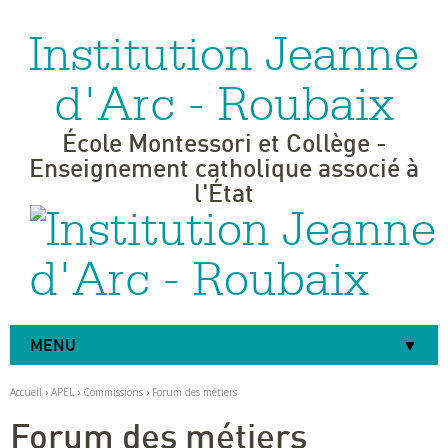
Institution Jeanne
Aller
Outils
au
personnels
contenu.
|
d'Arc - Roubaix
Aller
à
la
navigation
École Montessori et Collège -
Enseignement catholique associé à
l'État
MENU
Accueil
›
APEL
›
Commissions
›
Forum des métiers
Forum des métiers