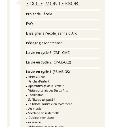
Navigation
ECOLE MONTESSORI
Projet de l'école
FAQ
Enseigner à l'école Jeanne d'Arc
Pédagogie Montessori
La vie en cycle 3 (CM1-CM2)
La vie en cycle 2 (CP-CE-CE2)
La vie en cycle 1 (PS-MS-GS)
Visite au zoo
Paroles d'enfant
Apprentissage de la lettre Y
Visite au palais des Beaux-Arts
Paddington
St Nicolas est passé !
La balade musicale en maternelle
Au musée
Spectacle en maternelle
Cuisine inter-classe
ça grimpe !
Visite sensorielle au musée