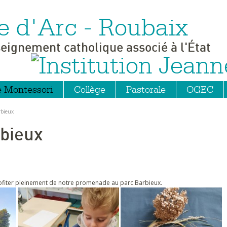
e d'Arc - Roubaix
seignement catholique associé à l'État
e Montessori
Collège
Pastorale
OGEC
rbieux
bieux
rofiter pleinement de notre promenade au parc Barbieux.