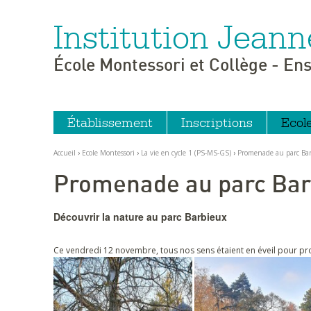
Institution Jeann
Aller
Outils
au
personnels
contenu.
|
École Montessori et Collège - En
Aller
à
la
navigation
Établissement
Inscriptions
Ecol
Accueil
›
Ecole Montessori
›
La vie en cycle 1 (PS-MS-GS)
›
Promenade au parc Ba
Promenade au parc Bar
Découvrir la nature au parc Barbieux
Ce vendredi 12 novembre, tous nos sens étaient en éveil pour p