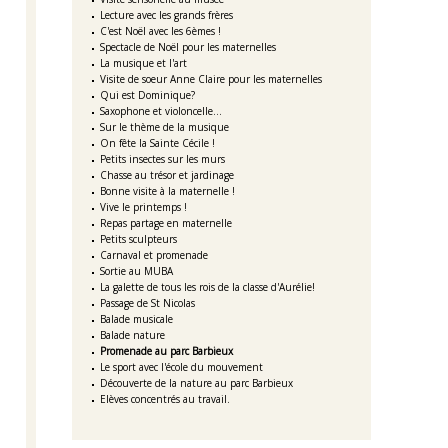
Lecture avec les grands frères
C'est Noël avec les 6èmes !
Spectacle de Noël pour les maternelles
La musique et l'art
Visite de soeur Anne Claire pour les maternelles
Qui est Dominique?
Saxophone et violoncelle...
Sur le thème de la musique
On fête la Sainte Cécile !
Petits insectes sur les murs
Chasse au trésor et jardinage
Bonne visite à la maternelle !
Vive le printemps !
Repas partage en maternelle
Petits sculpteurs
Carnaval et promenade
Sortie au MUBA
La galette de tous les rois de la classe d'Aurélie!
Passage de St Nicolas
Balade musicale
Balade nature
Promenade au parc Barbieux
Le sport avec l'école du mouvement
Découverte de la nature au parc Barbieux
Elèves concentrés au travail.