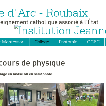
e d'Arc - Roubaix
seignement catholique associé à l'État
e Montessori
Collège
Pastorale
OGEC
 cours de physique
ssage en morse ou en sémaphore.