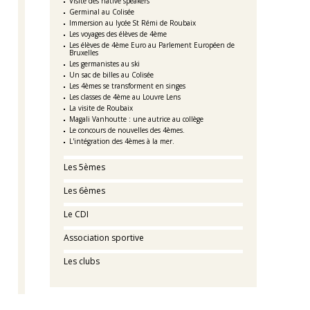
Visite des native speakers
Germinal au Colisée
Immersion au lycée St Rémi de Roubaix
Les voyages des élèves de 4ème
Les élèves de 4ème Euro au Parlement Européen de
Bruxelles
Les germanistes au ski
Un sac de billes au Colisée
Les 4èmes se transforment en singes
Les classes de 4ème au Louvre Lens
La visite de Roubaix
Magali Vanhoutte : une autrice au collège
Le concours de nouvelles des 4èmes.
L'intégration des 4èmes à la mer.
Les 5èmes
Les 6èmes
Le CDI
Association sportive
Les clubs