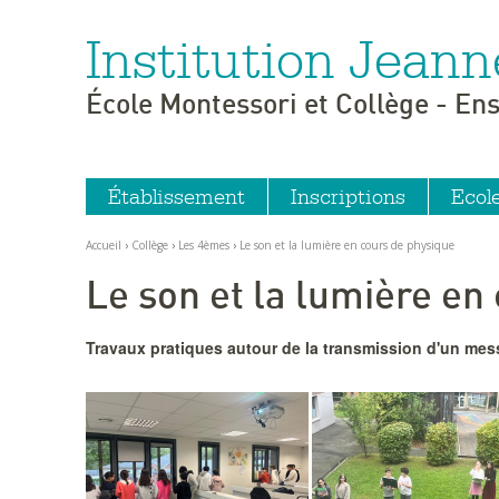
Institution Jeann
Aller
Outils
au
personnels
contenu.
|
École Montessori et Collège - En
Aller
à
la
navigation
Établissement
Inscriptions
Ecol
Accueil
›
Collège
›
Les 4èmes
›
Le son et la lumière en cours de physique
Le son et la lumière en
Travaux pratiques autour de la transmission d'un me