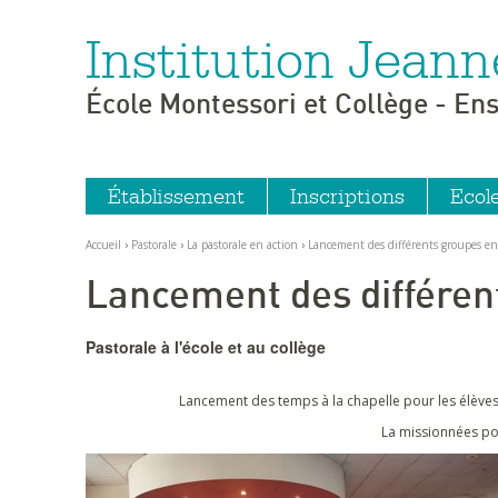
Institution Jeann
Aller
Outils
au
personnels
contenu.
|
École Montessori et Collège - En
Aller
à
la
navigation
Établissement
Inscriptions
Ecol
Accueil
›
Pastorale
›
La pastorale en action
›
Lancement des différents groupes en
Lancement des différen
Pastorale à l'école et au collège
Lancement des temps à la chapelle pour les élèves
La missionnées pou