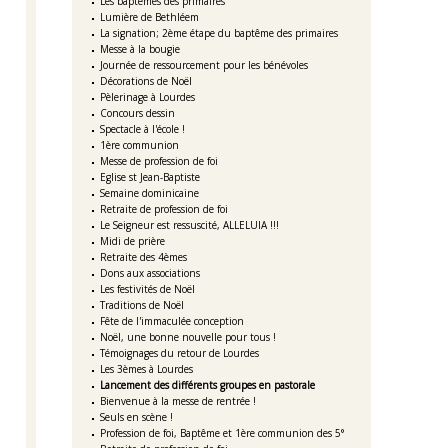
Les baptêmes des primaires
Lumière de Bethléem
La signation; 2ème étape du baptême des primaires
Messe à la bougie
Journée de ressourcement pour les bénévoles
Décorations de Noël
Pèlerinage à Lourdes
Concours dessin
Spectacle à l'école !
1ère communion
Messe de profession de foi
Eglise st Jean-Baptiste
Semaine dominicaine
Retraite de profession de foi
Le Seigneur est ressuscité, ALLELUIA !!!
Midi de prière
Retraite des 4èmes
Dons aux associations
Les festivités de Noël
Traditions de Noël
Fête de l'immaculée conception
Noël, une bonne nouvelle pour tous !
Témoignages du retour de Lourdes
Les 3èmes à Lourdes
Lancement des différents groupes en pastorale
Bienvenue à la messe de rentrée !
Seuls en scène !
Profession de foi, Baptême et 1ère communion des 5°