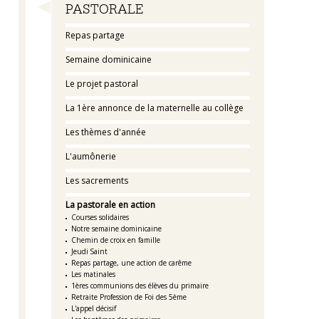
Navigation
PASTORALE
Repas partage
Semaine dominicaine
Le projet pastoral
La 1ère annonce de la maternelle au collège
Les thèmes d'année
L'aumônerie
Les sacrements
La pastorale en action
Courses solidaires
Notre semaine dominicaine
Chemin de croix en famille
Jeudi Saint
Repas partage, une action de carême
Les matinales
1ères communions des élèves du primaire
Retraite Profession de Foi des 5ème
L'appel décisif