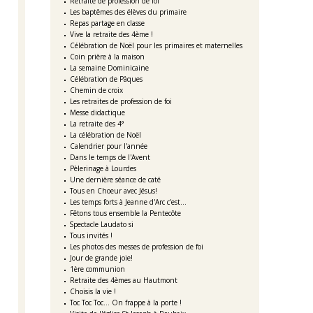
Retraite de profession de foi
Les baptêmes des élèves du primaire
Repas partage en classe
Vive la retraite des 4ème !
Célébration de Noël pour les primaires et maternelles
Coin prière à la maison
La semaine Dominicaine
Célébration de Pâques
Chemin de croix
Les retraites de profession de foi
Messe didactique
La retraite des 4°
La célébration de Noël
Calendrier pour l'année
Dans le temps de l'Avent
Pèlerinage à Lourdes
Une dernière séance de caté
Tous en Choeur avec Jésus!
Les temps forts à Jeanne d'Arc c'est...
Fêtons tous ensemble la Pentecôte
Spectacle Laudato si
Tous invités !
Les photos des messes de profession de foi
Jour de grande joie!
1ère communion
Retraite des 4èmes au Hautmont
Choisis la vie !
Toc Toc Toc... On frappe à la porte !