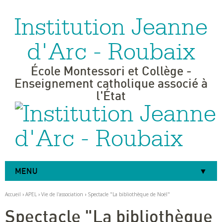
Institution Jeanne
Aller
Outils
au
personnels
contenu.
|
d'Arc - Roubaix
Aller
à
la
navigation
École Montessori et Collège -
Enseignement catholique associé à
l'État
MENU
Accueil
›
APEL
›
Vie de l'association
›
Spectacle "La bibliothèque de Noël"
Spectacle "La bibliothèque