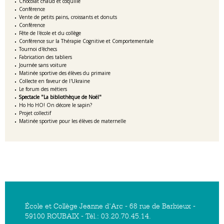
Chocolat chaud et coquille
Conférence
Vente de petits pains, croissants et donuts
Conférence
Fête de l'école et du collège
Conférence sur la Thérapie Cognitive et Comportementale
Tournoi d'échecs
Fabrication des tabliers
Journée sans voiture
Matinée sportive des élèves du primaire
Collecte en faveur de l'Ukraine
Le forum des métiers
Spectacle "La bibliothèque de Noël"
Ho Ho HO! On décore le sapin?
Projet collectif
Matinée sportive pour les élèves de maternelle
École et Collège Jeanne d'Arc - 68 rue de Barbieux -
59100 ROUBAIX - Tél.: 03.20.70.45.14.