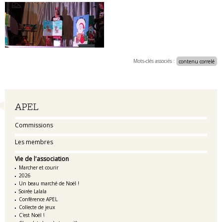
Mots-clés associés :
contenu correlé
Navigation
APEL
Commissions
Les membres
Vie de l'association
Marcher et courir
2026
Un beau marché de Noël !
Soirée Lalala
Conférence APEL
Collecte de jeux
C'est Noël !