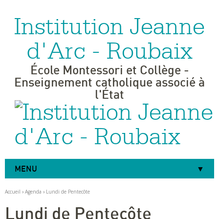
Institution Jeanne
Aller
Outils
au
personnels
contenu.
|
d'Arc - Roubaix
Aller
à
la
navigation
École Montessori et Collège -
Enseignement catholique associé à
l'État
MENU
Accueil
›
Agenda
›
Lundi de Pentecôte
Lundi de Pentecôte