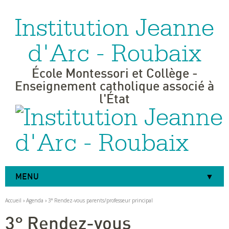
Institution Jeanne
Aller
Outils
au
personnels
contenu.
|
d'Arc - Roubaix
Aller
à
la
navigation
École Montessori et Collège -
Enseignement catholique associé à
l'État
MENU
Accueil
›
Agenda
›
3° Rendez-vous parents/professeur principal
3° Rendez-vous