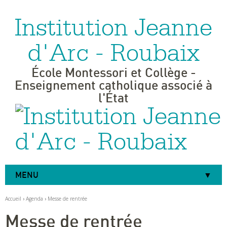
Institution Jeanne
Aller
Outils
au
personnels
contenu.
|
d'Arc - Roubaix
Aller
à
la
navigation
École Montessori et Collège -
Enseignement catholique associé à
l'État
MENU
Accueil
›
Agenda
›
Messe de rentrée
Messe de rentrée