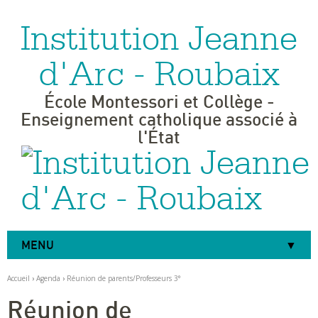
Institution Jeanne
Aller
Outils
au
personnels
contenu.
|
d'Arc - Roubaix
Aller
à
la
navigation
École Montessori et Collège -
Enseignement catholique associé à
l'État
MENU
Accueil
›
Agenda
›
Réunion de parents/Professeurs 3°
Réunion de