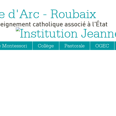
e d'Arc - Roubaix
seignement catholique associé à l'État
e Montessori
Collège
Pastorale
OGEC