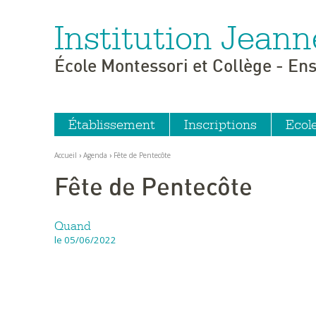
Institution Jeann
Aller
Outils
au
personnels
contenu.
|
École Montessori et Collège - En
Aller
à
la
navigation
Établissement
Inscriptions
Ecol
Accueil
›
Agenda
›
Fête de Pentecôte
Fête de Pentecôte
Quand
le 05/06/2022