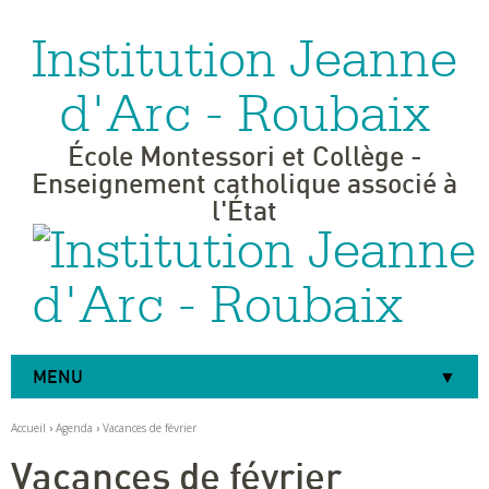
Institution Jeanne
Aller
Outils
au
personnels
contenu.
|
d'Arc - Roubaix
Aller
à
la
navigation
École Montessori et Collège -
Enseignement catholique associé à
l'État
MENU
Accueil
›
Agenda
›
Vacances de février
Vacances de février