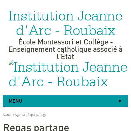
Institution Jeanne
Aller
Outils
au
personnels
contenu.
|
d'Arc - Roubaix
Aller
à
la
navigation
École Montessori et Collège -
Enseignement catholique associé à
l'État
MENU
Accueil
›
Agenda
›
Repas partage
Repas partage