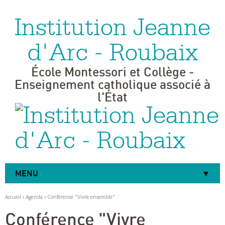
Institution Jeanne
Aller
Outils
au
personnels
contenu.
|
d'Arc - Roubaix
Aller
à
la
navigation
École Montessori et Collège -
Enseignement catholique associé à
l'État
MENU
Accueil
›
Agenda
›
Conférence "Vivre ensemble"
Conférence "Vivre