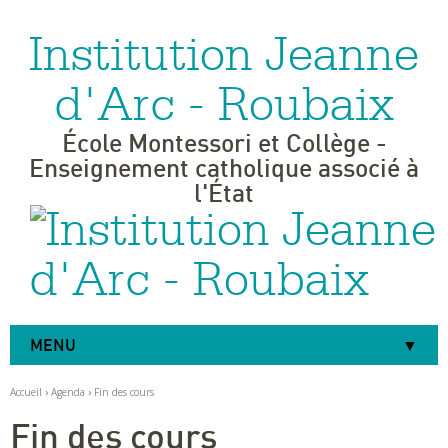
Institution Jeanne
Aller
Outils
au
personnels
contenu.
|
d'Arc - Roubaix
Aller
à
la
navigation
École Montessori et Collège -
Enseignement catholique associé à
l'État
MENU
Accueil
›
Agenda
›
Fin des cours
Fin des cours