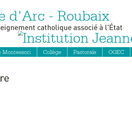
e d'Arc - Roubaix
seignement catholique associé à l'État
e Montessori
Collège
Pastorale
OGEC
re