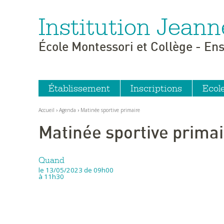
Institution Jeann
Aller
Outils
au
personnels
contenu.
|
École Montessori et Collège - En
Aller
à
la
navigation
Établissement
Inscriptions
Ecol
Accueil
›
Agenda
›
Matinée sportive primaire
Matinée sportive primai
Quand
le 13/05/2023
de 09h00
à 11h30