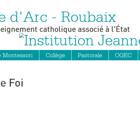
e d'Arc - Roubaix
seignement catholique associé à l'État
e Montessori
Collège
Pastorale
OGEC
e Foi