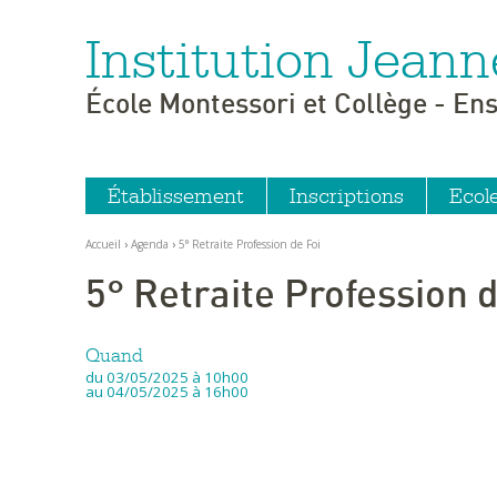
Institution Jeann
Aller
Outils
au
personnels
contenu.
|
École Montessori et Collège - En
Aller
à
la
navigation
Établissement
Inscriptions
Ecol
Accueil
›
Agenda
›
5° Retraite Profession de Foi
5° Retraite Profession d
Quand
du 03/05/2025
à 10h00
au 04/05/2025
à 16h00