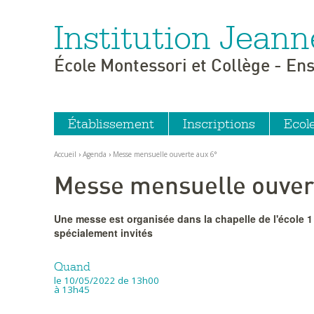
Institution Jeann
Aller
Outils
au
personnels
contenu.
|
École Montessori et Collège - En
Aller
à
la
navigation
Établissement
Inscriptions
Ecol
Accueil
›
Agenda
›
Messe mensuelle ouverte aux 6°
Messe mensuelle ouver
Une messe est organisée dans la chapelle de l'école 1 f
spécialement invités
Quand
le 10/05/2022
de 13h00
à 13h45