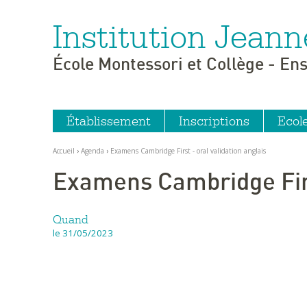
Institution Jeann
Aller
Outils
au
personnels
contenu.
|
École Montessori et Collège - En
Aller
à
la
navigation
Établissement
Inscriptions
Ecol
Accueil
›
Agenda
›
Examens Cambridge First - oral validation anglais
Examens Cambridge First
Quand
le 31/05/2023