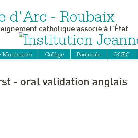
e d'Arc - Roubaix
seignement catholique associé à l'État
e Montessori
Collège
Pastorale
OGEC
 - oral validation anglais