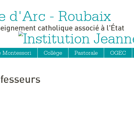
e d'Arc - Roubaix
seignement catholique associé à l'État
e Montessori
Collège
Pastorale
OGEC
ofesseurs