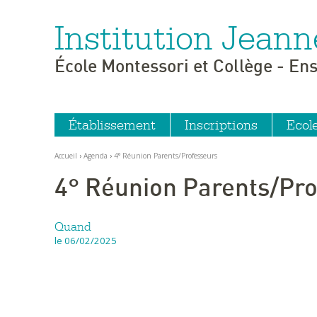
Institution Jeann
Aller
Outils
au
personnels
contenu.
|
École Montessori et Collège - En
Aller
à
la
navigation
Établissement
Inscriptions
Ecol
Accueil
›
Agenda
›
4° Réunion Parents/Professeurs
4° Réunion Parents/Pr
Quand
le 06/02/2025