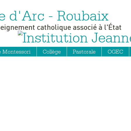
e d'Arc - Roubaix
seignement catholique associé à l'État
e Montessori
Collège
Pastorale
OGEC