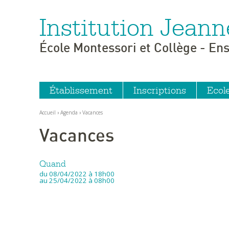
Institution Jeann
Aller
Outils
au
personnels
contenu.
|
École Montessori et Collège - En
Aller
à
la
navigation
Établissement
Inscriptions
Ecol
Accueil
›
Agenda
›
Vacances
Vacances
Quand
du 08/04/2022
à 18h00
au 25/04/2022
à 08h00