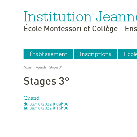
Institution Jeann
Aller
Outils
au
personnels
contenu.
|
École Montessori et Collège - En
Aller
à
la
navigation
Établissement
Inscriptions
Ecol
Accueil
›
Agenda
›
Stages 3°
Stages 3°
Quand
du 03/10/2022
à 08h00
au 08/10/2022
à 16h30