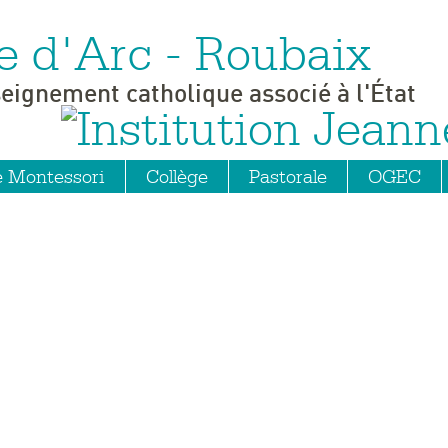
e d'Arc - Roubaix
seignement catholique associé à l'État
e Montessori
Collège
Pastorale
OGEC