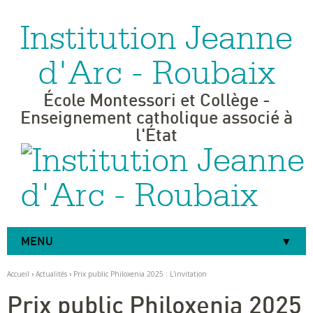
Institution Jeanne
Aller
Outils
au
personnels
contenu.
|
d'Arc - Roubaix
Aller
à
la
navigation
École Montessori et Collège -
Enseignement catholique associé à
l'État
MENU
Accueil
›
Actualités
›
Prix public Philoxenia 2025 : L'invitation
Prix public Philoxenia 2025